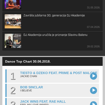
31.05.2026.
Završila jubilarna 30. generacija DJ Akademije
07.04.2026.
DJ Akademija uručila je priznanje Slavinu Balenu
28.02.2026.
Dance Top Chart 30.06.2018.
1
TIESTO & DZEKO FEAT. PRIME & POST MALONE
JACKIE CHAN
2
BOB SINCLAR
I BELIEVE
3
JACK WINS FEAT. RAE HALL
FEEL MY LOVE (MIXES)