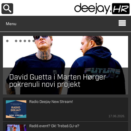
Menu
David Guetta i Marten Hørger
pokrenuli novi projekt
Radio Deejay New Stream!
17.06.2026.
Radiš event? Ok! Trebaš DJ-a?