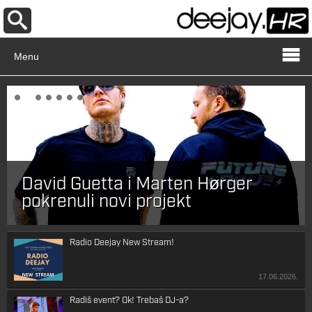
Menu
David Guetta i Marten Hørger
pokrenuli novi projekt
Radio Deejay New Stream!
17.06.2026.
Radiš event? Ok! Trebaš DJ-a?