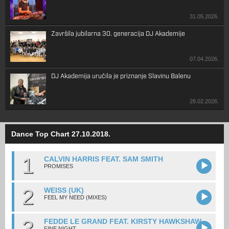
31.05.2026.
Završila jubilarna 30. generacija DJ Akademije
07.04.2026.
DJ Akademija uručila je priznanje Slavinu Balenu
28.02.2026.
Dance Top Chart 27.10.2018.
1
CALVIN HARRIS FEAT. SAM SMITH
PROMISES
2
WEISS (UK)
FEEL MY NEED (MIXES)
3
FEDDE LE GRAND FEAT. KIRSTY HAWKSHAW
FINE NIGHT