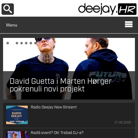
Menu
David Guetta i Marten Hørger
pokrenuli novi projekt
Radio Deejay New Stream!
17.06.2026.
Radiš event? Ok! Trebaš DJ-a?