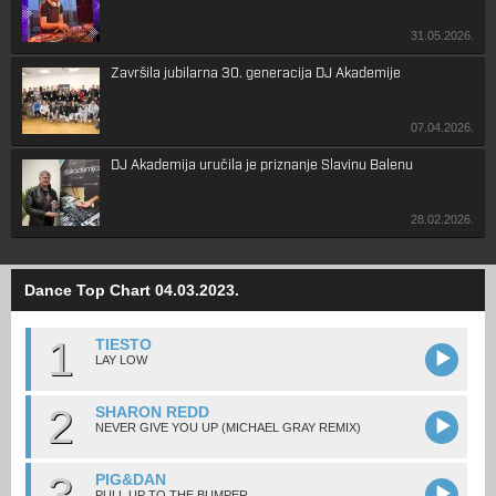
31.05.2026.
Završila jubilarna 30. generacija DJ Akademije
07.04.2026.
DJ Akademija uručila je priznanje Slavinu Balenu
28.02.2026.
Dance Top Chart 04.03.2023.
1
TIESTO
LAY LOW
2
SHARON REDD
NEVER GIVE YOU UP (MICHAEL GRAY REMIX)
3
PIG&DAN
PULL UP TO THE BUMPER