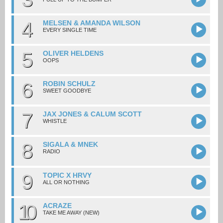
4
MELSEN & AMANDA WILSON
EVERY SINGLE TIME
5
OLIVER HELDENS
OOPS
6
ROBIN SCHULZ
SWEET GOODBYE
7
JAX JONES & CALUM SCOTT
WHISTLE
8
SIGALA & MNEK
RADIO
9
TOPIC X HRVY
ALL OR NOTHING
10
ACRAZE
TAKE ME AWAY (NEW)