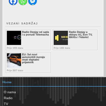
VEZANI SADRŽAJ
Radio Deejay od sada
Radio Deejay u
i u ponudi Telemacha
sklopu A1, Eon TV,
MAXtv i Televio!
Prije 1055 dana
Prije 1352 dana
EU: Svi novi
automobili moraju
imati digitalni
prijamnik
Prije 2817 dana
Home
O nama
Radio
TV