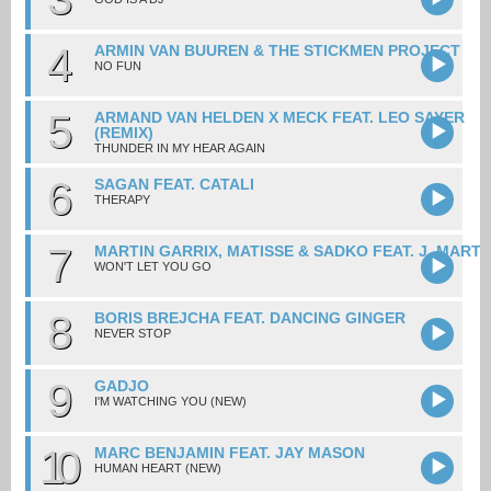
4
ARMIN VAN BUUREN & THE STICKMEN PROJECT
NO FUN
5
ARMAND VAN HELDEN X MECK FEAT. LEO SAYER
(REMIX)
THUNDER IN MY HEAR AGAIN
6
SAGAN FEAT. CATALI
THERAPY
7
MARTIN GARRIX, MATISSE & SADKO FEAT. J. MARTI
WON'T LET YOU GO
8
BORIS BREJCHA FEAT. DANCING GINGER
NEVER STOP
9
GADJO
I'M WATCHING YOU (NEW)
10
MARC BENJAMIN FEAT. JAY MASON
HUMAN HEART (NEW)