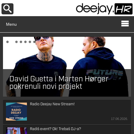
Menu
David Guetta i Marten Hørger
pokrenuli novi projekt
Radio Deejay New Stream!
17.06.2026.
Radiš event? Ok! Trebaš DJ-a?