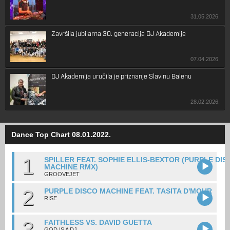
31.05.2026.
Završila jubilarna 30. generacija DJ Akademije
07.04.2026.
DJ Akademija uručila je priznanje Slavinu Balenu
28.02.2026.
Dance Top Chart 08.01.2022.
1
SPILLER FEAT. SOPHIE ELLIS-BEXTOR (PURPLE DIS
MACHINE RMX)
GROOVEJET
2
PURPLE DISCO MACHINE FEAT. TASITA D'MOUR
RISE
3
FAITHLESS VS. DAVID GUETTA
GOD IS A DJ