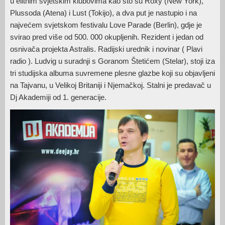
u elitnim svjetskim klubovima kao što su Roxy (New York),
Plussoda (Atena) i Lust (Tokijo), a dva put je nastupio i na
najvećem svjetskom festivalu Love Parade (Berlin), gdje je
svirao pred više od 500. 000 okupljenih. Rezident i jedan od
osnivača projekta Astralis. Radijski urednik i novinar ( Plavi
radio ). Ludvig u suradnji s Goranom Štetićem (Stelar), stoji iza
tri studijska albuma suvremene plesne glazbe koji su objavljeni
na Tajvanu, u Velikoj Britaniji i Njemačkoj. Stalni je predavač u
Dj Akademiji od 1. generacije.