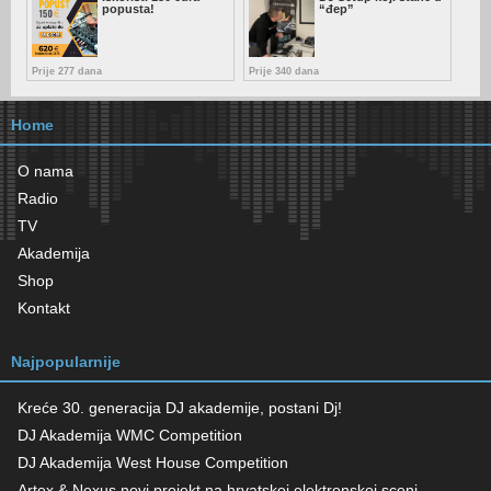
popusta!
“đep”
Prije 277 dana
Prije 340 dana
Home
O nama
Radio
TV
Akademija
Shop
Kontakt
Najpopularnije
Kreće 30. generacija DJ akademije, postani Dj!
DJ Akademija WMC Competition
DJ Akademija West House Competition
Artex & Nexus novi projekt na hrvatskoj elektronskoj sceni