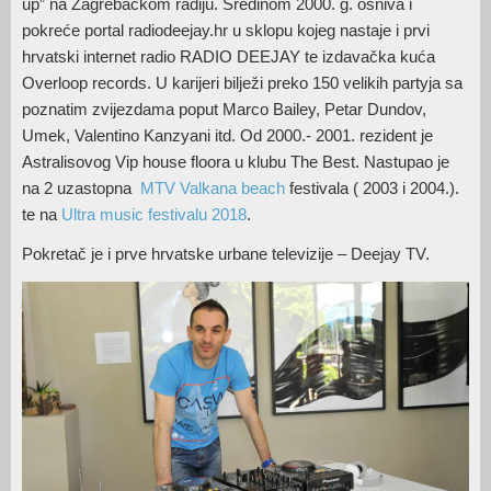
up” na Zagrebačkom radiju. Sredinom 2000. g. osniva i
pokreće portal radiodeejay.hr u sklopu kojeg nastaje i prvi
hrvatski internet radio RADIO DEEJAY te izdavačka kuća
Overloop records. U karijeri bilježi preko 150 velikih partyja sa
poznatim zvijezdama poput Marco Bailey, Petar Dundov,
Umek, Valentino Kanzyani itd. Od 2000.- 2001. rezident je
Astralisovog Vip house floora u klubu The Best. Nastupao je
na 2 uzastopna
MTV Valkana beach
festivala ( 2003 i 2004.).
te na
Ultra music festivalu 2018
.
Pokretač je i prve hrvatske urbane televizije – Deejay TV.