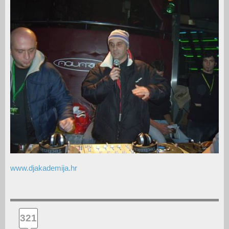
www.djakademija.hr
321