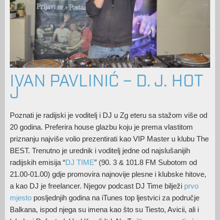
IVAN PAVLINIĆ – D. J. HOT
J
Poznati je radijski je voditelj i DJ u Zg eteru sa stažom više od
20 godina. Preferira house glazbu koju je prema vlastitom
priznanju najviše volio prezentirati kao VIP Master u klubu The
BEST. Trenutno je urednik i voditelj jedne od najslušanijih
radijskih emisija “
DJ TIME
” (90. 3 & 101.8 FM Subotom od
21.00-01.00) gdje promovira najnovije plesne i klubske hitove,
a kao DJ je freelancer. Njegov podcast DJ Time bilježi
prvo
mjesto
posljednjih godina na iTunes top ljestvici za područje
Balkana, ispod njega su imena kao što su Tiesto, Avicii, ali i