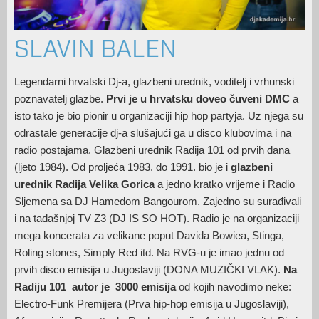
SLAVIN BALEN
Legendarni hrvatski Dj-a, glazbeni urednik, voditelj i vrhunski
poznavatelj glazbe.
Prvi je u hrvatsku doveo čuveni DMC
a
isto tako je bio pionir u organizaciji hip hop partyja. Uz njega su
odrastale generacije dj-a slušajući ga u disco klubovima i na
radio postajama. Glazbeni urednik Radija 101 od prvih dana
(ljeto 1984). Od proljeća 1983. do 1991. bio je i
glazbeni
urednik Radija Velika Gorica
a jedno kratko vrijeme i Radio
Sljemena sa DJ Hamedom Bangourom. Zajedno su surađivali
i na tadašnjoj TV Z3 (DJ IS SO HOT). Radio je na organizaciji
mega koncerata za velikane poput Davida Bowiea, Stinga,
Roling stones, Simply Red itd. Na RVG-u je imao jednu od
prvih disco emisija u Jugoslaviji (DONA MUZIČKI VLAK).
Na
Radiju 101 autor je 3000 emisija
od kojih navodimo neke:
Electro-Funk Premijera (Prva hip-hop emisija u Jugoslaviji),