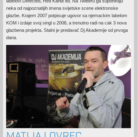
labelovi Defected, Hed Kandi Itd. Na Twitteru ga suportiraju
neka od najpoznatijih imena svijetske scene elektronske
glazbe. Krajem 2007 potpisuje ugovor sa njemackim labelom
KOM i izdaje svoj singl u 2008, a trenutno radi na cak 3 nova
glazbena projekta. Stalni je predavač Dj Akademije od prvoga
dana.
MATIJA LOVREC