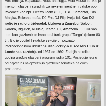
Afro emisija, Rapattack, Rock antologija, Acid House itd. Bio je
mentor i glazbeni suradnik za neke eminentne hrvatske pop
izvođače kao npr. Electro Team (E.T.), TBF, Elemental, Edo
Maajka, Bolesna braća, DJ Frx, DJ Filip Ivelja itd.
Kao DJ
radio je radio u tridesetak klubova u Zagrebu
(Saloon,
Karaka, Big-Ben, Kulušić, Teatar ITD, Amazona…). Okušao
se i kao glazbenik te imao soul-funk grupu ”Tango” tijekom 80-
tih. Bio je voditelj hrvatske sekcije pri poznatom
internacionalnom udruženju disc-jockey-a
Disco Mix Club iz
Londona
u razdoblju od 1987 do 1992. Zadnjih nekoliko
godina uređuje glazbeni program radija 101. Posjeduje jednu
od najvećih i najopzežnijih glazbenih fonoteka na ovim
prostorima.