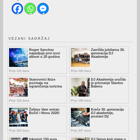
VEZANI SADRŽAJ
Roger Sanchez
Završila jubilarna 30.
najavljuje prvi novi
generacija DJ
album u 20 godina
Akademije
Prije 113 dana
Prije 120 dana
Stanovnici Ibize
DJ Akademija uručila
pozivaju na
je priznanje Slavinu
ograničenja turizma
Balenu
Prije 124 dana
Prije 158 dana
Želimo Vam sretan
Kreće 30. generacija
Božić i Novu 2026!
DJ akademije,
postani Dj!
Prije 224 dana
Prije 247 dana
Iskoristi 150 eura
DJ Setup koji stane u