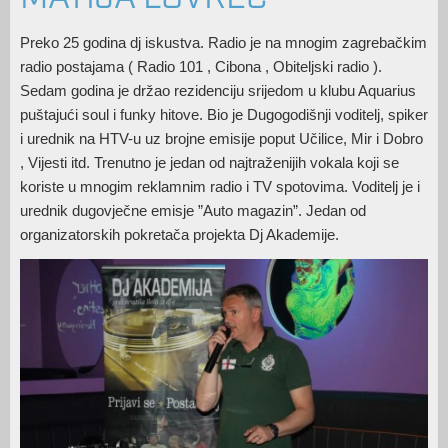
Preko 25 godina dj iskustva. Radio je na mnogim zagrebačkim
radio postajama ( Radio 101 , Cibona , Obiteljski radio ).
Sedam godina je držao rezidenciju srijedom u klubu Aquarius
puštajući soul i funky hitove. Bio je Dugogodišnji voditelj, spiker
i urednik na HTV-u uz brojne emisije poput Učilice, Mir i Dobro
, Vijesti itd. Trenutno je jedan od najtraženijih vokala koji se
koriste u mnogim reklamnim radio i TV spotovima. Voditelj je i
urednik dugovječne emisje ”Auto magazin”. Jedan od
organizatorskih pokretača projekta Dj Akademije.