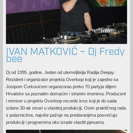
IVAN MATKOVIĆ – Dj Fredy
bee
Dj od 1995. godine. Jedan od utemeljitelja Radija Deejay.
Rezident i organizator projekta Overloop koji je zajedno sa
Josipom Ćurkovićem organizorao preko 70 partyja diljem
Hrvatske sa poznatim domaćim i stranim imenima. Producent
i remixer u projektu Overloop records kroz koji je do sada
izdano 30-ak stvari u vlastitoj produkciji. Osim praktičnog rada
s polaznicima, najviše pažnje na predavanjima posvečuju
produkciji i programima oko izrade vlastiti pjesama.