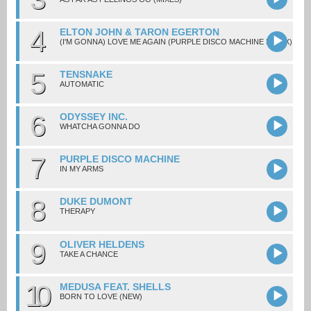
4
ELTON JOHN & TARON EGERTON
(I'M GONNA) LOVE ME AGAIN (PURPLE DISCO MACHINE REMIX)
5
TENSNAKE
AUTOMATIC
6
ODYSSEY INC.
WHATCHA GONNA DO
7
PURPLE DISCO MACHINE
IN MY ARMS
8
DUKE DUMONT
THERAPY
9
OLIVER HELDENS
TAKE A CHANCE
10
MEDUSA FEAT. SHELLS
BORN TO LOVE (NEW)