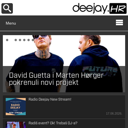
Menu
David Guetta i Marten Hørger
pokrenuli novi projekt
Radio Deejay New Stream!
17.06.2026.
Radiš event? Ok! Trebaš DJ-a?