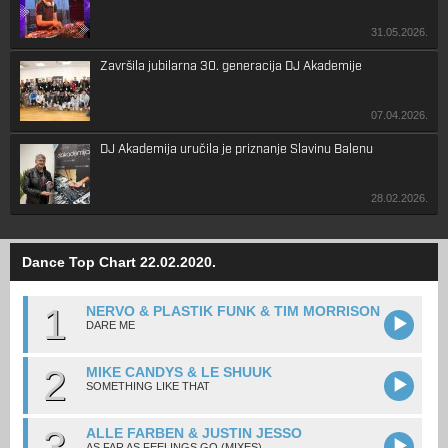
31.05.2026.
Završila jubilarna 30. generacija DJ Akademije
07.04.2026.
DJ Akademija uručila je priznanje Slavinu Balenu
28.02.2026.
Dance Top Chart 22.02.2020.
1
NERVO & PLASTIK FUNK & TIM MORRISON
DARE ME
2
MIKE CANDYS & LE SHUUK
SOMETHING LIKE THAT
3
ALLE FARBEN & JUSTIN JESSO
AS FAR AS FEELINGS GO (MIXES)