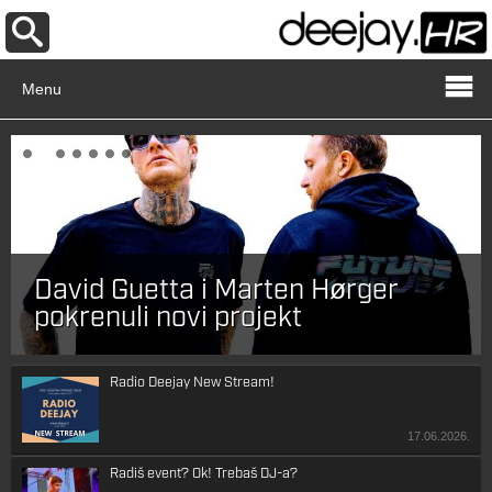
Menu
David Guetta i Marten Hørger
pokrenuli novi projekt
Radio Deejay New Stream!
17.06.2026.
Radiš event? Ok! Trebaš DJ-a?