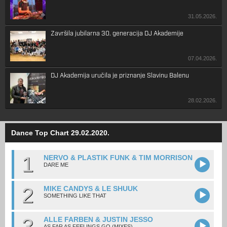
31.05.2026.
Završila jubilarna 30. generacija DJ Akademije
07.04.2026.
DJ Akademija uručila je priznanje Slavinu Balenu
28.02.2026.
Dance Top Chart 29.02.2020.
1
NERVO & PLASTIK FUNK & TIM MORRISON
DARE ME
2
MIKE CANDYS & LE SHUUK
SOMETHING LIKE THAT
3
ALLE FARBEN & JUSTIN JESSO
AS FAR AS FEELINGS GO (MIXES)