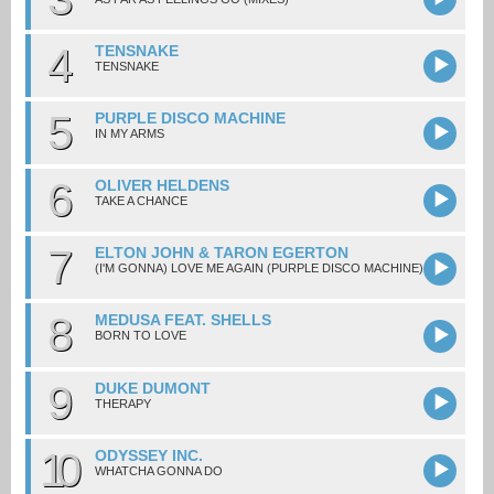
4
TENSNAKE
TENSNAKE
5
PURPLE DISCO MACHINE
IN MY ARMS
6
OLIVER HELDENS
TAKE A CHANCE
7
ELTON JOHN & TARON EGERTON
(I'M GONNA) LOVE ME AGAIN (PURPLE DISCO MACHINE)
8
MEDUSA FEAT. SHELLS
BORN TO LOVE
9
DUKE DUMONT
THERAPY
10
ODYSSEY INC.
WHATCHA GONNA DO