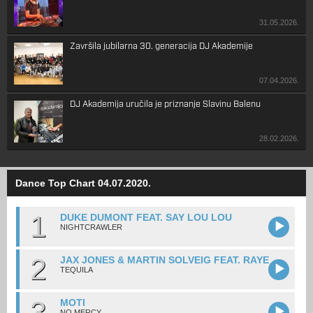
31.05.2026.
Završila jubilarna 30. generacija DJ Akademije
07.04.2026.
DJ Akademija uručila je priznanje Slavinu Balenu
28.02.2026.
Dance Top Chart 04.07.2020.
1
DUKE DUMONT FEAT. SAY LOU LOU
NIGHTCRAWLER
2
JAX JONES & MARTIN SOLVEIG FEAT. RAYE
TEQUILA
3
MOTI
NO MERCY