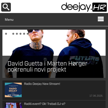
Menu
David Guetta i Marten Hørger
pokrenuli novi projekt
Radio Deejay New Stream!
17.06.2026.
Radiš event? Ok! Trebaš DJ-a?