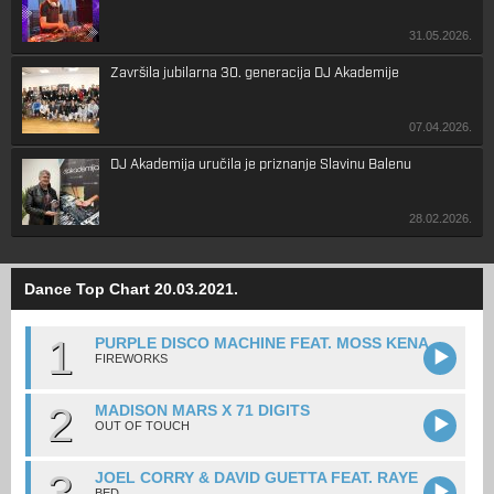
31.05.2026.
Završila jubilarna 30. generacija DJ Akademije
07.04.2026.
DJ Akademija uručila je priznanje Slavinu Balenu
28.02.2026.
Dance Top Chart 20.03.2021.
1
PURPLE DISCO MACHINE FEAT. MOSS KENA
FIREWORKS
2
MADISON MARS X 71 DIGITS
OUT OF TOUCH
3
JOEL CORRY & DAVID GUETTA FEAT. RAYE
BED