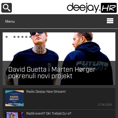
Menu
David Guetta i Marten Hørger
pokrenuli novi projekt
Radio Deejay New Stream!
17.06.2026.
Radiš event? Ok! Trebaš DJ-a?