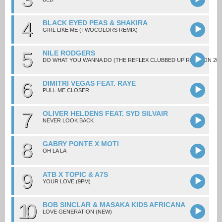
4
BLACK EYED PEAS & SHAKIRA
GIRL LIKE ME (TWOCOLORS REMIX)
5
NILE RODGERS
DO WHAT YOU WANNA DO (THE REFLEX CLUBBED UP REVISION 202
6
DIMITRI VEGAS FEAT. RAYE
PULL ME CLOSER
7
OLIVER HELDENS FEAT. SYD SILVAIR
NEVER LOOK BACK
8
GABRY PONTE X MOTI
OH LA LA
9
ATB X TOPIC & A7S
YOUR LOVE (9PM)
10
BOB SINCLAR & MASAKA KIDS AFRICANA
LOVE GENERATION (NEW)