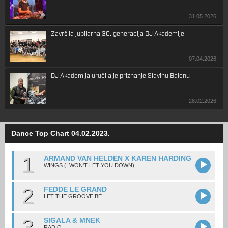
31.05.2026.
Završila jubilarna 30. generacija DJ Akademije
07.04.2026.
DJ Akademija uručila je priznanje Slavinu Balenu
28.02.2026.
Dance Top Chart 04.02.2023.
1
ARMAND VAN HELDEN X KAREN HARDING
WINGS (I WON'T LET YOU DOWN)
2
FEDDE LE GRAND
LET THE GROOVE BE
3
SIGALA & MNEK
RADIO