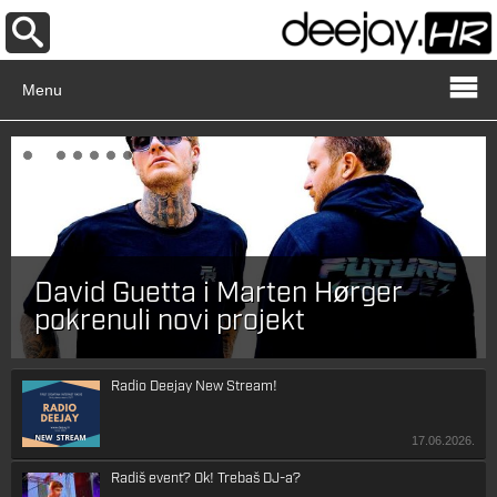
Menu
David Guetta i Marten Hørger
pokrenuli novi projekt
Radio Deejay New Stream!
17.06.2026.
Radiš event? Ok! Trebaš DJ-a?