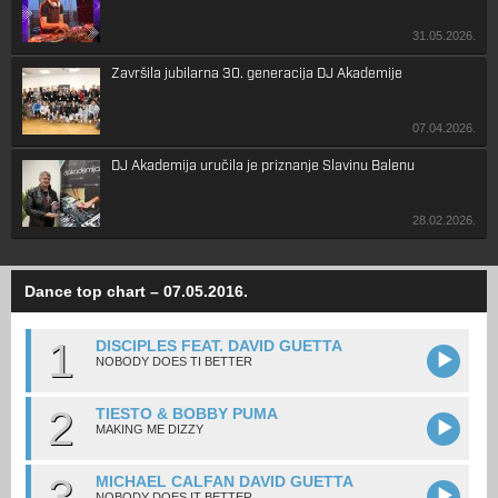
31.05.2026.
Završila jubilarna 30. generacija DJ Akademije
07.04.2026.
DJ Akademija uručila je priznanje Slavinu Balenu
28.02.2026.
Dance top chart – 07.05.2016.
1
DISCIPLES FEAT. DAVID GUETTA
NOBODY DOES TI BETTER
2
TIESTO & BOBBY PUMA
MAKING ME DIZZY
3
MICHAEL CALFAN DAVID GUETTA
NOBODY DOES IT BETTER