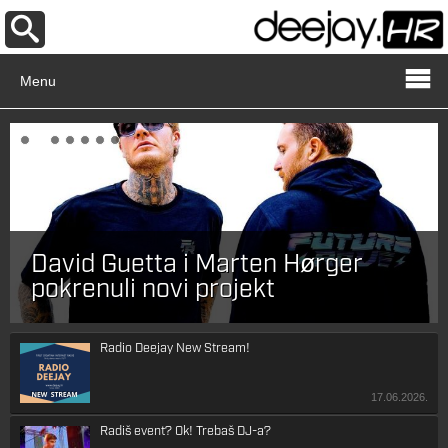
Menu
David Guetta i Marten Hørger
pokrenuli novi projekt
Radio Deejay New Stream!
17.06.2026.
Radiš event? Ok! Trebaš DJ-a?