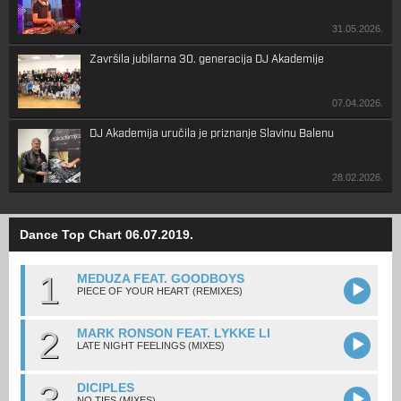
31.05.2026.
Završila jubilarna 30. generacija DJ Akademije
07.04.2026.
DJ Akademija uručila je priznanje Slavinu Balenu
28.02.2026.
Dance Top Chart 06.07.2019.
1
MEDUZA FEAT. GOODBOYS
PIECE OF YOUR HEART (REMIXES)
2
MARK RONSON FEAT. LYKKE LI
LATE NIGHT FEELINGS (MIXES)
3
DICIPLES
NO TIES (MIXES)