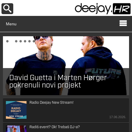
Menu
David Guetta i Marten Hørger
pokrenuli novi projekt
Radio Deejay New Stream!
17.06.2026.
Radiš event? Ok! Trebaš DJ-a?