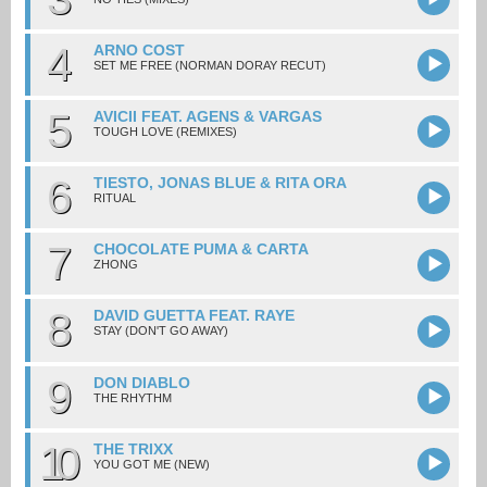
4
ARNO COST
SET ME FREE (NORMAN DORAY RECUT)
5
AVICII FEAT. AGENS & VARGAS
TOUGH LOVE (REMIXES)
6
TIESTO, JONAS BLUE & RITA ORA
RITUAL
7
CHOCOLATE PUMA & CARTA
ZHONG
8
DAVID GUETTA FEAT. RAYE
STAY (DON'T GO AWAY)
9
DON DIABLO
THE RHYTHM
10
THE TRIXX
YOU GOT ME (NEW)