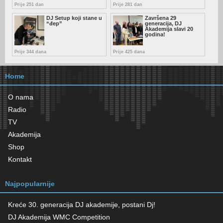
Prije 251 dan
Prije 281 dan
DJ Setup koji stane u
Završena 29
“đep”
generacija, DJ
Akademija slavi 20
godina!
Prije 344 dana
Prije 425 dana
Home
O nama
Radio
TV
Akademija
Shop
Kontakt
Najpopularnije
Kreće 30. generacija DJ akademije, postani Dj!
DJ Akademija WMC Competition