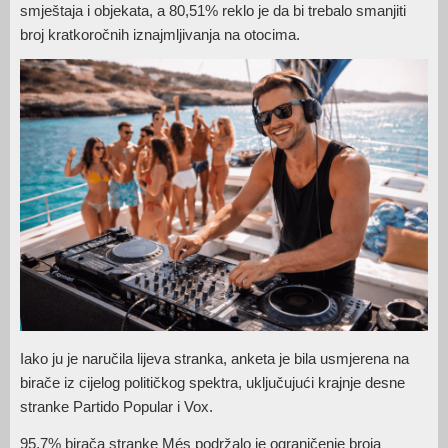
smještaja i objekata, a 80,51% reklo je da bi trebalo smanjiti
broj kratkoročnih iznajmljivanja na otocima.
Iako ju je naručila lijeva stranka, anketa je bila usmjerena na
birače iz cijelog političkog spektra, uključujući krajnje desne
stranke Partido Popular i Vox.
95,7% birača stranke Més podržalo je ograničenje broja