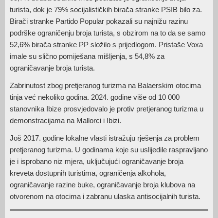
turista, dok je 79% socijalističkih birača stranke PSIB bilo za.
Birači stranke Partido Popular pokazali su najnižu razinu
podrške ograničenju broja turista, s obzirom na to da se samo
52,6% birača stranke PP složilo s prijedlogom. Pristaše Voxa
imale su slično pomiješana mišljenja, s 54,8% za
ograničavanje broja turista.
Zabrinutost zbog pretjeranog turizma na Balaerskim otocima
tinja već nekoliko godina. 2024. godine više od 10 000
stanovnika Ibize prosvjedovalo je protiv pretjeranog turizma u
demonstracijama na Mallorci i Ibizi.
Još 2017. godine lokalne vlasti istražuju rješenja za problem
pretjeranog turizma. U godinama koje su uslijedile raspravljano
je i isprobano niz mjera, uključujući ograničavanje broja
kreveta dostupnih turistima, ograničenja alkohola,
ograničavanje razine buke, ograničavanje broja klubova na
otvorenom na otocima i zabranu ulaska antisocijalnih turista.