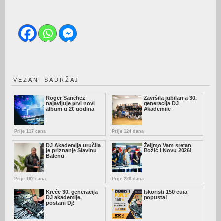
VEZANI SADRŽAJ
Roger Sanchez
Završila jubilarna 30.
najavljuje prvi novi
generacija DJ
album u 20 godina
Akademije
Prije 117 dana
Prije 124 dana
DJ Akademija uručila
Želimo Vam sretan
je priznanje Slavinu
Božić i Novu 2026!
Balenu
Prije 162 dana
Prije 228 dana
Kreće 30. generacija
Iskoristi 150 eura
DJ akademije,
popusta!
postani Dj!