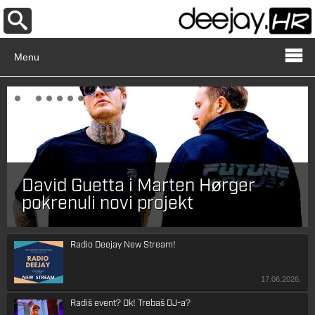
Menu
David Guetta i Marten Hørger
pokrenuli novi projekt
Radio Deejay New Stream!
17.06.2026.
Radiš event? Ok! Trebaš DJ-a?