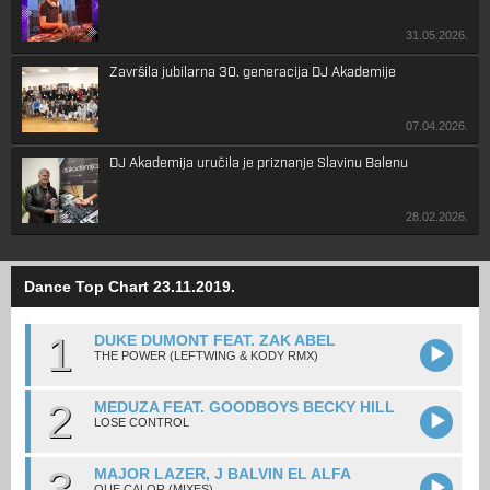
31.05.2026.
Završila jubilarna 30. generacija DJ Akademije
07.04.2026.
DJ Akademija uručila je priznanje Slavinu Balenu
28.02.2026.
Dance Top Chart 23.11.2019.
1
DUKE DUMONT FEAT. ZAK ABEL
THE POWER (LEFTWING & KODY RMX)
2
MEDUZA FEAT. GOODBOYS BECKY HILL
LOSE CONTROL
3
MAJOR LAZER, J BALVIN EL ALFA
QUE CALOR (MIXES)