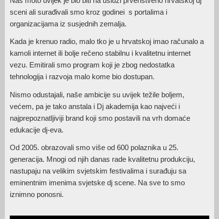
Naš moto uvijek je bio biti na usluzi prvenstveno hrvatskoj dj
sceni ali surađivali smo kroz godinei s portalima i
organizacijama iz susjednih zemalja.
Kada je krenuo radio, malo tko je u hrvatskoj imao računalo a
kamoli internet ili bolje rečeno stabilnu i kvalitetnu internet
vezu. Emitirali smo program koji je zbog nedostatka
tehnologija i razvoja malo kome bio dostupan.
Nismo odustajali, naše ambicije su uvijek težile boljem,
većem, pa je tako anstala i Dj akademija kao najveći i
najprepoznatljiviji brand koji smo postavili na vrh domaće
edukacije dj-eva.
Od 2005. obrazovali smo više od 600 polaznika u 25.
generacija. Mnogi od njih danas rade kvalitetnu produkciju,
nastupaju na velikim svjetskim festivalima i surađuju sa
eminentnim imenima svjetske dj scene. Na sve to smo
iznimno ponosni.