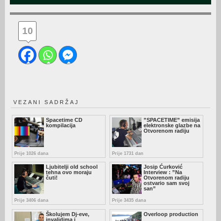
10
VEZANI SADRŽAJ
Spacetime CD
”SPACETIME” emisija
kompilacija
elektronske glazbe na
Otvorenom radiju
Prije 1026 dana
Prije 1731 dan
Ljubitelji old school
Josip Ćurković
tehna ovo moraju
Interview : ”Na
čuti!
Otvorenom radiju
ostvario sam svoj
san”
Prije 3406 dana
Prije 3435 dana
Školujem Dj-eve,
Overloop production
invalidima i