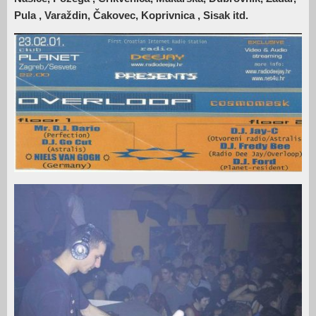
Pula , Varaždin, Čakovec, Koprivnica , Sisak itd.