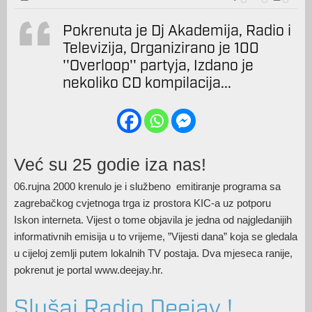
Pokrenuta je Dj Akademija, Radio i
Televizija, Organizirano je 100
''Overloop'' partyja, Izdano je
nekoliko CD kompilacija...
Već su 25 godie iza nas!
06.rujna 2000 krenulo je i službeno emitiranje programa sa
zagrebačkog cvjetnoga trga iz prostora KIC-a uz potporu
Iskon interneta. Vijest o tome objavila je jedna od najgledanijih
informativnih emisija u to vrijeme, ”Vijesti dana” koja se gledala
u cijeloj zemlji putem lokalnih TV postaja. Dva mjeseca ranije,
pokrenut je portal www.deejay.hr.
Slušaj Radio Deejay !