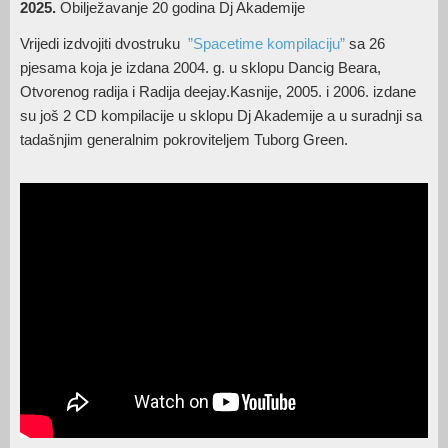
2025.
Obilježavanje 20 godina Dj Akademije
Vrijedi izdvojiti dvostruku
”Spacetime kompilaciju”
sa 26
pjesama koja je izdana 2004. g. u sklopu Dancig Beara,
Otvorenog radija i Radija deejay.Kasnije, 2005. i 2006. izdane
su još 2 CD kompilacije u sklopu Dj Akademije a u suradnji sa
tadašnjim generalnim pokroviteljem Tuborg Green.