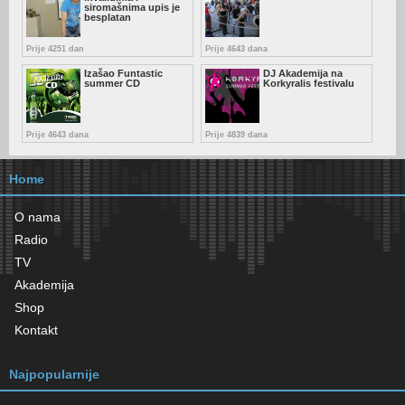
siromašnima upis je
besplatan
Prije 4251 dan
Prije 4643 dana
Izašao Funtastic
DJ Akademija na
summer CD
Korkyralis festivalu
Prije 4643 dana
Prije 4839 dana
Home
O nama
Radio
TV
Akademija
Shop
Kontakt
Najpopularnije