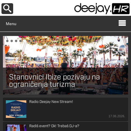
Menu
Stanovnici Ibize pozivaju na
ograničenja turizma
Radio Deejay New Stream!
17.06.2026.
Radiš event? Ok! Trebaš DJ-a?