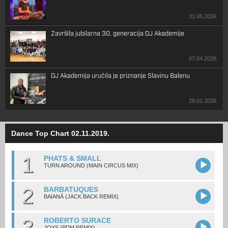
31.05.2026.
Završila jubilarna 30. generacija DJ Akademije
07.04.2026.
DJ Akademija uručila je priznanje Slavinu Balenu
28.02.2026.
Dance Top Chart 02.11.2019.
1
PHATS & SMALL
TURN AROUND (MAIN CIRCUS MIX)
2
BARBATUQUES
BAIANÁ (JACK BACK REMIX)
3
ROBERTO SURACE
JOYS (PDM REMIX)