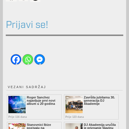
Prijavi se!
VEZANI SADRŽAJ
Roger Sanchez
Završila jubilarna 30.
najavljuje prvi novi
generacija DJ
album u 20 godina
Akademije
Prije 116 dana
Prije 123 dana
Stanovnici Ibize
DJ Akademija uručila
pozivaju na
je priznanje Slavinu