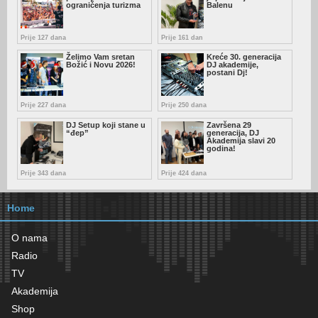
ograničenja turizma
Balenu
Prije 127 dana
Prije 161 dan
Želimo Vam sretan
Kreće 30. generacija
Božić i Novu 2026!
DJ akademije,
postani Dj!
Prije 227 dana
Prije 250 dana
DJ Setup koji stane u
Završena 29
“đep”
generacija, DJ
Akademija slavi 20
godina!
Prije 343 dana
Prije 424 dana
Home
O nama
Radio
TV
Akademija
Shop