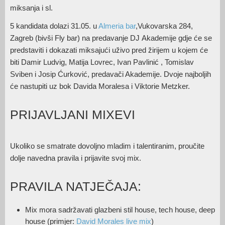
miksanja i sl.
5 kandidata dolazi 31.05. u
Almeria bar
,Vukovarska 284,
Zagreb (bivši Fly bar) na predavanje DJ Akademije gdje će se
predstaviti i dokazati miksajući uživo pred žirijem u kojem će
biti Damir Ludvig, Matija Lovrec, Ivan Pavlinić , Tomislav
Sviben i Josip Ćurković, predavači Akademije. Dvoje najboljih
će nastupiti uz bok Davida Moralesa i Viktorie Metzker.
PRIJAVLJANI MIXEVI
Ukoliko se smatrate dovoljno mladim i talentiranim, proučite
dolje navedna pravila i prijavite svoj mix.
PRAVILA NATJEČAJA:
Mix mora sadržavati glazbeni stil house, tech house, deep
house (primjer:
David Morales live mix
)