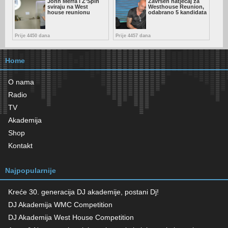
John Merra i Z’Spin
Završen natječaj za
sviraju na West
Westhouse Reunion,
house reunionu
odabrano 5 kandidata
Prije 4450 dana
Prije 4457 dana
Home
O nama
Radio
TV
Akademija
Shop
Kontakt
Najpopularnije
Kreće 30. generacija DJ akademije, postani Dj!
DJ Akademija WMC Competition
DJ Akademija West House Competition