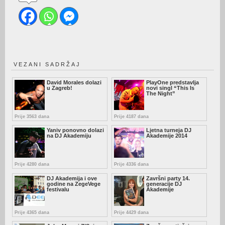
VEZANI SADRŽAJ
David Morales dolazi
PlayOne predstavlja
u Zagreb!
novi singl “This Is
The Night”
Prije 3563 dana
Prije 4187 dana
Yaniv ponovno dolazi
Ljetna turneja DJ
na DJ Akademiju
Akademije 2014
Prije 4280 dana
Prije 4336 dana
DJ Akademija i ove
Završni party 14.
godine na ZegeVege
generacije DJ
festivalu
Akademije
Prije 4365 dana
Prije 4429 dana