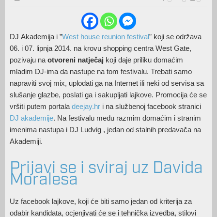
DJ Akademija i ”
West house reunion festival
” koji se održava
06. i 07. lipnja 2014. na krovu shopping centra West Gate,
pozivaju na
otvoreni natječaj
koji daje priliku domaćim
mladim DJ-ima da nastupe na tom festivalu. Trebati samo
napraviti svoj mix, uplodati ga na Internet ili neki od servisa sa
slušanje glazbe, poslati ga i sakupljati lajkove. Promocija će se
vršiti putem portala
deejay.hr
i na službenoj facebook stranici
DJ akademije
. Na festivalu među razmim domaćim i stranim
imenima nastupa i DJ Ludvig , jedan od stalnih predavača na
Akademiji.
Prijavi se i sviraj uz Davida
Moralesa
Uz facebook lajkove, koji će biti samo jedan od kriterija za
odabir kandidata, ocjenjivati će se i tehnička izvedba, stilovi