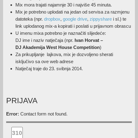
Mix mora trajati najamnje 30 i najviše 45 minuta.
Mix je potrebno uplodati na jedan od servisa za razmjenu
datoteka (npr.
dropbox
,
google drive
,
zippyshare
i sl.) te
link uplodanog mix-a kopirati i poslati u prijavnom obrascu
U imenu mixa potrebno je naznačiti slijedeće:
DJ ime i naziv natječaja (npr.
Ivan Horvat –
DJ Akademija West House Competition
)
Za prikupljanje lajkova, mix je dozvoljeno sherati
isključivo sa ove web adrese
Natječaj traje do 23. svibnja 2014.
PRIJAVA
Error:
Contact form not found.
310