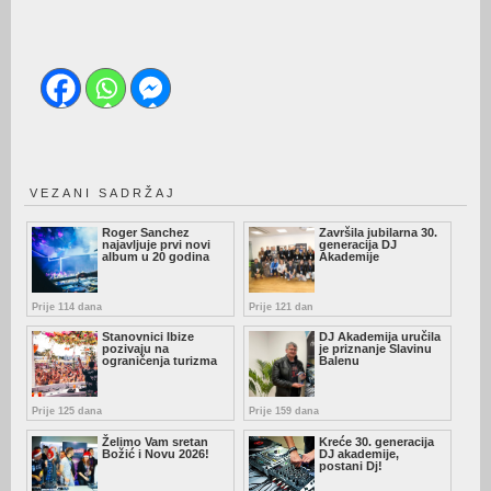
VEZANI SADRŽAJ
Roger Sanchez
Završila jubilarna 30.
najavljuje prvi novi
generacija DJ
album u 20 godina
Akademije
Prije 114 dana
Prije 121 dan
Stanovnici Ibize
DJ Akademija uručila
pozivaju na
je priznanje Slavinu
ograničenja turizma
Balenu
Prije 125 dana
Prije 159 dana
Želimo Vam sretan
Kreće 30. generacija
Božić i Novu 2026!
DJ akademije,
postani Dj!