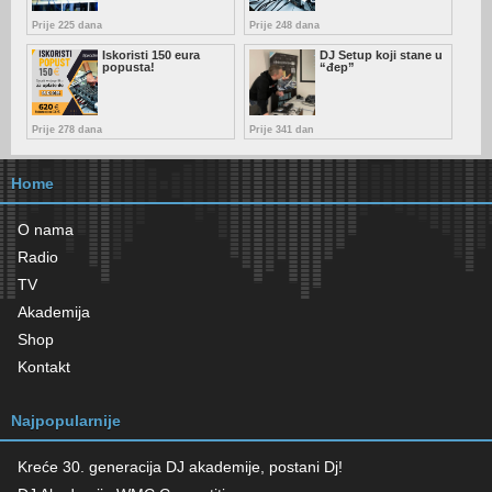
Prije 225 dana
Prije 248 dana
Iskoristi 150 eura
DJ Setup koji stane u
popusta!
“đep”
Prije 278 dana
Prije 341 dan
Home
O nama
Radio
TV
Akademija
Shop
Kontakt
Najpopularnije
Kreće 30. generacija DJ akademije, postani Dj!