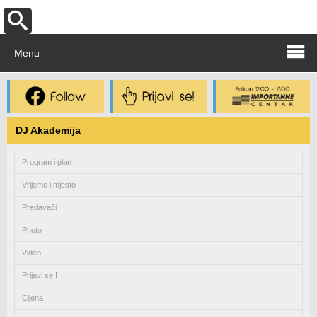
Menu
DJ Akademija
Program i plan
Vrijeme i mjesto
Predavači
Photo
Video
Prijavi se !
Cijena