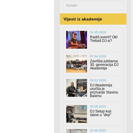
Kontakt
Vijesti iz akademije
31.05.2026.
Radiš event? Ok!
Trebaš DJ-a?
07.04.2026.
Završila jubilarna
30. generacija DJ
Akademije
28.02.2026.
DJ Akademija
uručila je
priznanje Slavinu
Balenu
30.08.2025.
DJ Setup koji
stane u “đep”
10.06.2025.