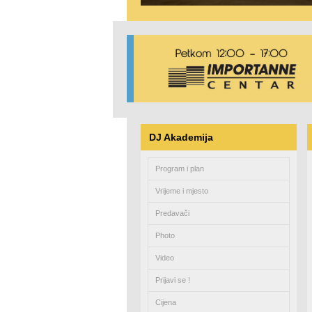
DJ Akademija
Program i plan
Vrijeme i mjesto
Predavači
Photo
Video
Prijavi se !
Cijena