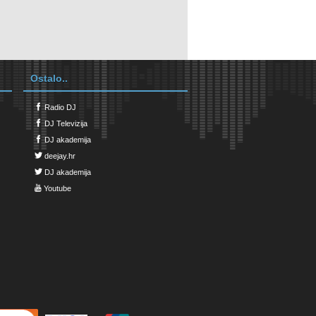
Ostalo..
Radio DJ
DJ Televizija
DJ akademija
deejay.hr
DJ akademija
Youtube