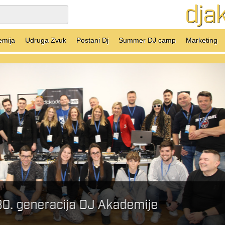
dja
emija
Udruga Zvuk
Postani Dj
Summer DJ camp
Marketing
 30. generacija DJ Akademije