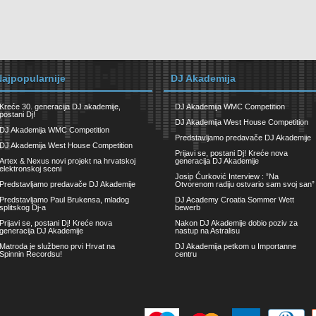
Najpopularnije
DJ Akademija
Kreće 30. generacija DJ akademije,
DJ Akademija WMC Competition
postani Dj!
DJ Akademija West House Competition
DJ Akademija WMC Competition
Predstavljamo predavače DJ Akademije
DJ Akademija West House Competition
Prijavi se, postani Dj! Kreće nova
Artex & Nexus novi projekt na hrvatskoj
generacija DJ Akademije
elektronskoj sceni
Josip Ćurković Interview : ”Na
Predstavljamo predavače DJ Akademije
Otvorenom radiju ostvario sam svoj san”
Predstavljamo Paul Brukensa, mladog
DJ Academy Croatia Sommer Wett
splitskog Dj-a
bewerb
Prijavi se, postani Dj! Kreće nova
Nakon DJ Akademije dobio poziv za
generacija DJ Akademije
nastup na Astralisu
Matroda je službeno prvi Hrvat na
DJ Akademija petkom u Importanne
Spinnin Recordsu!
centru