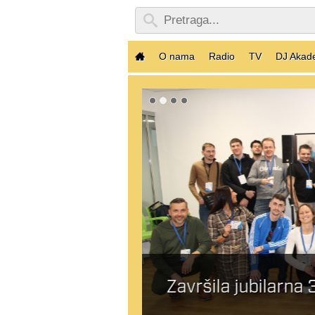
O nama
Radio
TV
DJ Akad
Završila jubilarna