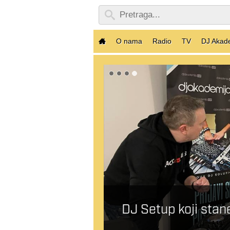
O nama
Radio
TV
DJ Akad
Balenu
DJ Setup koji stane u