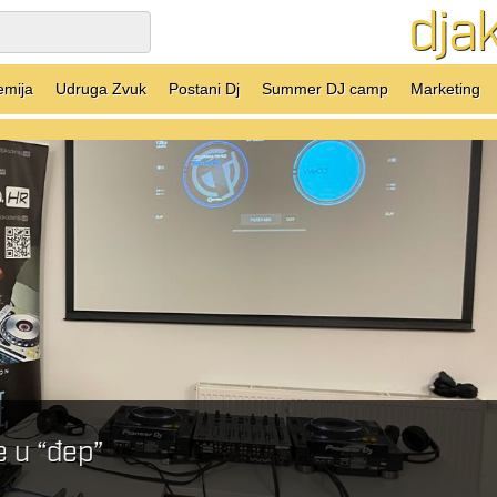
dja
emija
Udruga Zvuk
Postani Dj
Summer DJ camp
Marketing
 “đep”