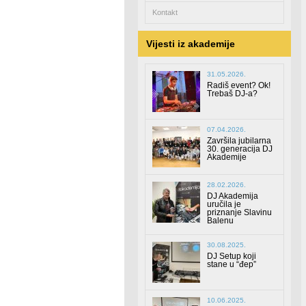
Kontakt
Vijesti iz akademije
31.05.2026.
Radiš event? Ok!
Trebaš DJ-a?
07.04.2026.
Završila jubilarna
30. generacija DJ
Akademije
28.02.2026.
DJ Akademija
uručila je
priznanje Slavinu
Balenu
30.08.2025.
DJ Setup koji
stane u “đep”
10.06.2025.