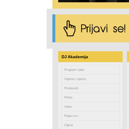
DJ Akademija
Program i plan
Vrijeme i mjesto
Predavači
Photo
Video
Prijavi se !
Cijena