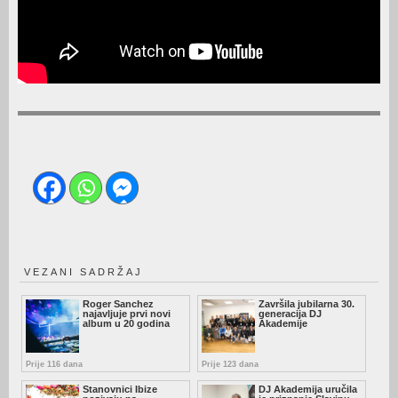
VEZANI SADRŽAJ
Roger Sanchez
Završila jubilarna 30.
najavljuje prvi novi
generacija DJ
album u 20 godina
Akademije
Prije 116 dana
Prije 123 dana
Stanovnici Ibize
DJ Akademija uručila