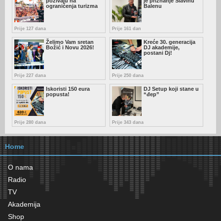
pozivaju na
je priznanje Slavinu
ograničenja turizma
Balenu
Prije 127 dana
Prije 161 dan
Želimo Vam sretan
Kreće 30. generacija
Božić i Novu 2026!
DJ akademije,
postani Dj!
Prije 227 dana
Prije 250 dana
Iskoristi 150 eura
DJ Setup koji stane u
popusta!
“đep”
Prije 280 dana
Prije 343 dana
Home
O nama
Radio
TV
Akademija
Shop