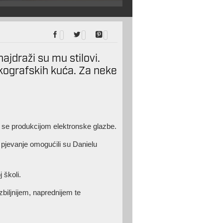
jdraži su mu stilovi.
iskografskih kuća. Za neke
vi se produkcijom elektronske glazbe.
 pjevanje omogućili su Danielu
 školi.
biljnijem, naprednijem te