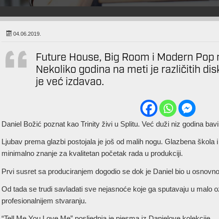
04.06.2019.
Future House, Big Room i Modern Pop na
Nekoliko godina na meti je različitih d
je već izdavao.
Daniel Božić poznat kao Trinity živi u Splitu. Već duži niz godina ba
Ljubav prema glazbi postojala je još od malih nogu. Glazbena škola i
minimalno znanje za kvalitetan početak rada u produkciji.
Prvi susret sa produciranjem dogodio se dok je Daniel bio u osnovnoj
Od tada se trudi savladati sve nejasnoće koje ga sputavaju u malo oz
profesionalnijem stvaranju.
“Tell Me You Love Me” posljednja je pjesma iz Danielove kolekcije.