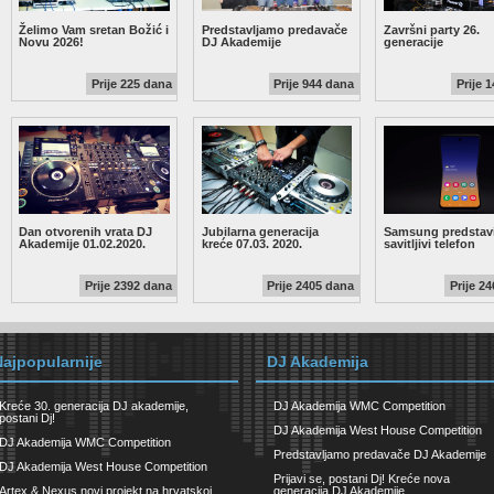
Želimo Vam sretan Božić i
Predstavljamo predavače
Završni party 26.
Novu 2026!
DJ Akademije
generacije
Prije 225 dana
Prije 944 dana
Prije 
Dan otvorenih vrata DJ
Jubilarna generacija
Samsung predstavi
Akademije 01.02.2020.
kreće 07.03. 2020.
savitljivi telefon
Prije 2392 dana
Prije 2405 dana
Prije 2
Najpopularnije
DJ Akademija
Kreće 30. generacija DJ akademije,
DJ Akademija WMC Competition
postani Dj!
DJ Akademija West House Competition
DJ Akademija WMC Competition
Predstavljamo predavače DJ Akademije
DJ Akademija West House Competition
Prijavi se, postani Dj! Kreće nova
Artex & Nexus novi projekt na hrvatskoj
generacija DJ Akademije