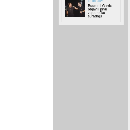
03.08.2025.
Buuren i Garrix
objavili prvu
zajedničku
suradnju