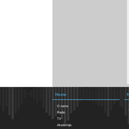
Home
O nama
Radio
TV
Akademija