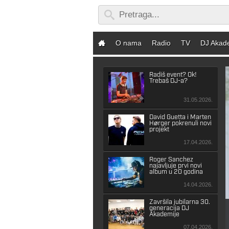
O nama
Radio
TV
DJ Akad
Radiš event? Ok!
Trebaš DJ-a?
31.05.2026.
David Guetta i Marten
Hørger pokrenuli novi
projekt
17.04.2026.
Roger Sanchez
najavljuje prvi novi
album u 20 godina
14.04.2026.
Završila jubilarna 30.
generacija DJ
Akademije
07.04.2026.