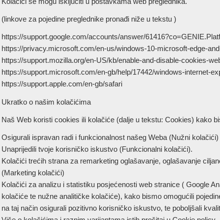
Kolačići se mogu isključiti u postavkama web preglednika.
(linkove za pojedine preglednike pronađi niže u tekstu )
https://support.google.com/accounts/answer/61416?co=GENIE.Pl
https://privacy.microsoft.com/en-us/windows-10-microsoft-edge-and
https://support.mozilla.org/en-US/kb/enable-and-disable-cookies-we
https://support.microsoft.com/en-gb/help/17442/windows-internet-e
https://support.apple.com/en-gb/safari
Ukratko o našim kolačićima
Naš Web koristi cookies ili kolačiće (dalje u tekstu: Cookies) kako b
Osigurali ispravan radi i funkcionalnost našeg Weba (Nužni kolačići)
Unaprijedili tvoje korisničko iskustvo (Funkcionalni kolačići).
Kolačići trećih strana za remarketing oglašavanje, oglašavanje ciljan
(Marketing kolačići)
Kolačići za analizu i statistiku posjećenosti web stranice ( Google 
kolačiće te nužne analitičke kolačiće), kako bismo omogućili pojedine
na taj način osigurali pozitivno korisničko iskustvo, te poboljšali kval
Više o kolačićima i raznim varijantama istih pročitaj u Cookie policy