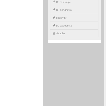
DJ Televizija
DJ akademija
deejay.hr
DJ akademija
Youtube