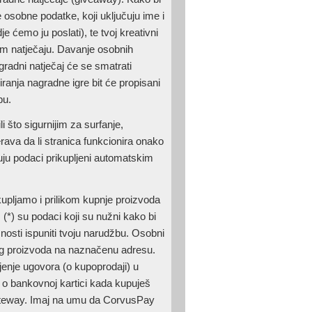
 osobne podatke, koji uključuju ime i
 ćemo ju poslati), te tvoj kreativni
nom natječaju. Davanje osobnih
agradni natječaj će se smatrati
ranja nagradne igre bit će propisani
bu.
 što sigurnijim za surfanje,
rava da li stranica funkcionira onako
đuju podaci prikupljeni automatskim
upljamo i prilikom kupnje proizvoda
) su podaci koji su nužni kako bi
ćnosti ispuniti tvoju narudžbu. Osobni
nog proizvoda na naznačenu adresu.
enje ugovora (o kupoprodaji) u
 o bankovnoj kartici kada kupuješ
teway. Imaj na umu da CorvusPay