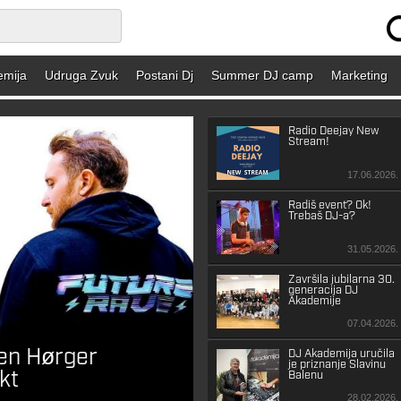
emija
Udruga Zvuk
Postani Dj
Summer DJ camp
Marketing
Radio Deejay New
Stream!
17.06.2026.
Radiš event? Ok!
Trebaš DJ-a?
31.05.2026.
Završila jubilarna 30.
generacija DJ
Akademije
07.04.2026.
ten Hørger
Roger Sanchez naja
DJ Akademija uručila
je priznanje Slavinu
kt
album u 20 godin
Balenu
28.02.2026.