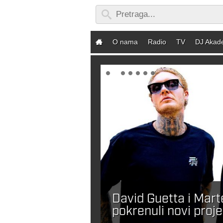
O nama
Radio
TV
DJ Akad
David Guetta i Mar
ebaš DJ-a?
pokrenuli novi proje