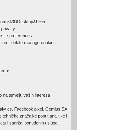
atform%3DDesktop&hl=en
-privacy
bsite-preferences
xplorer-delete-manage-cookies
ismo:
o na temelju vaših interesa
Analytics, Facebook pixel, Gemius SA
 tehničke značajke poput analitike i
itetu i sadržaj ponuđenih usluga.