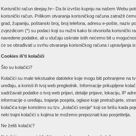
Korisnički račun deejay.hr– Da bi izvršio kupnju na našem Webu potre
korisnički račun. Prilikom otvaranja korisničkog računa zatražit ćem
grad, županiju, poštanski broj, broj telefona, adresu e-pošte, naziv
zvjezdicom (*) su podaci koji su nužni kako bi otvorio/la korisnički 
navedene podatke, ali u slučaju uskrate istih nećemo bit u mogućnosti
će se obrađivati u svrhu otvaranja korisničkog računa i upravljanja is
Cookies ili’ti kolačići
Što su kolačići?
Kolačići su male tekstualne datoteke koje mogu biti pohranjene na tv
uređaju, a koristi ih tvoj web preglednik. Informacije prikupljene kol
sadržavati podatke o tvoj web prijavi, detalje prijave, lokaciju, IP adr
informacije o uređaju, trajanje posjeta, oglase koje pretražujete, strani
kolačića koje koristimo su tzv. „kolačići sesije“ koji se brišu kada p
neki trajni kolačići s kojima te možemo prepoznati kao posjetitelja.
Ne želiš kolačić?