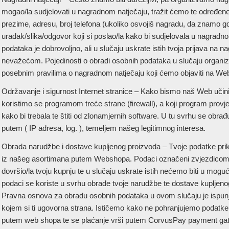
mogao/la sudjelovati u nagradnom natječaju, tražit ćemo te određene
prezime, adresu, broj telefona (ukoliko osvojiš nagradu, da znamo gdje
uradak/slika/odgovor koji si poslao/la kako bi sudjelovala u nagrad
podataka je dobrovoljno, ali u slučaju uskrate istih tvoja prijava na n
nevažećom. Pojedinosti o obradi osobnih podataka u slučaju organizi
posebnim pravilima o nagradnom natječaju koji ćemo objaviti na We
Održavanje i sigurnost Internet stranice – Kako bismo naš Web učinili
koristimo se programom treće strane (firewall), a koji program provje
kako bi trebala te štiti od zlonamjernih software. U tu svrhu se obra
putem ( IP adresa, log. ), temeljem našeg legitimnog interesa.
Obrada narudžbe i dostave kupljenog proizvoda – Tvoje podatke prik
iz našeg asortimana putem Webshopa. Podaci označeni zvjezdicom (*
dovršio/la tvoju kupnju te u slučaju uskrate istih nećemo biti u mogu
podaci se koriste u svrhu obrade tvoje narudžbe te dostave kuplje
Pravna osnova za obradu osobnih podataka u ovom slučaju je ispunj
kojem si ti ugovorna strana. Ističemo kako ne pohranjujemo podatke
putem web shopa te se plaćanje vrši putem CorvusPay payment ga