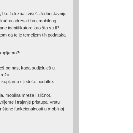
Tko želi znati više“. Jednostavnije
 kućna adresa / broj mobilnog
ane identifikatore kao što su IP
tom da te je temeljem tih podataka
kupljamo?:
ješ od nas, kada sudjeluješ u
mreža.
kupljamo sljedeće podatke:
aja, mobilna mreža i slično),
ijeme i trajanje pristupa, vrstu
rištene funkcionalnosti u mobilnoj