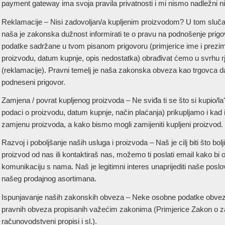
payment gateway ima svoja pravila privatnosti i mi nismo nadležni nit
Reklamacije – Nisi zadovoljan/a kupljenim proizvodom? U tom slučaju
naša je zakonska dužnost informirati te o pravu na podnošenje prigov
podatke sadržane u tvom pisanom prigovoru (primjerice ime i prezi
proizvodu, datum kupnje, opis nedostatka) obrađivat ćemo u svrhu 
(reklamacije). Pravni temelj je naša zakonska obveza kao trgovca 
podneseni prigovor.
Zamjena / povrat kupljenog proizvoda – Ne sviđa ti se što si kupio/l
podaci o proizvodu, datum kupnje, način plaćanja) prikupljamo i ka
zamjenu proizvoda, a kako bismo mogli zamijeniti kupljeni proizvod.
Razvoj i poboljšanje naših usluga i proizvoda – Naš je cilj biti što bol
proizvod od nas ili kontaktiraš nas, možemo ti poslati email kako bi 
komunikaciju s nama. Naš je legitimni interes unaprijediti naše poslov
našeg prodajnog asortimana.
Ispunjavanje naših zakonskih obveza – Neke osobne podatke obvezni
pravnih obveza propisanih važećim zakonima (Primjerice Zakon o zaš
računovodstveni propisi i sl.).