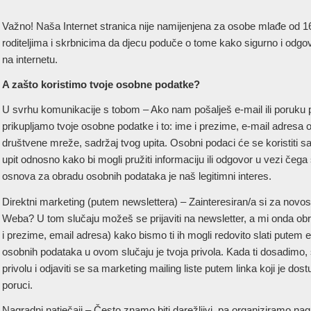
Važno! Naša Internet stranica nije namijenjena za osobe mlađe od 
roditeljima i skrbnicima da djecu poduče o tome kako sigurno i odg
na internetu.
A zašto koristimo tvoje osobne podatke?
U svrhu komunikacije s tobom – Ako nam pošalješ e-mail ili poruku
prikupljamo tvoje osobne podatke i to: ime i prezime, e-mail adresa
društvene mreže, sadržaj tvog upita. Osobni podaci će se koristiti sa
upit odnosno kako bi mogli pružiti informaciju ili odgovor u vezi čega
osnova za obradu osobnih podataka je naš legitimni interes.
Direktni marketing (putem newslettera) – Zainteresiran/a si za novos
Weba? U tom slučaju možeš se prijaviti na newsletter, a mi onda o
i prezime, email adresa) kako bismo ti ih mogli redovito slati pute
osobnih podataka u ovom slučaju je tvoja privola. Kada ti dosadim
privolu i odjaviti se sa marketing mailing liste putem linka koji je do
poruci.
Nagradni natječaji – Često znamo biti darežljivi, pa organiziramo na