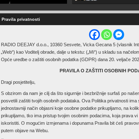
Pravila privatnosti
RADIO DEEJAY d.o.o., 10360 Sesvete, Vicka Gecana 5 (vlasnik Intern
„Web“) kao Voditelj obrade, dalje u tekstu: („Mi“) u skladu sa načel
Opće uredbe o zaštiti osobnih podatka (GDPR) dana 20. veljače 202
PRAVILA O ZAŠTITI OSOBNIH PO
Dragi posjetitelju,
S obzirom da nam je cilj da što sigurnije i bezbrižnije surfaš po 
posvetili zaštiti tvojih osobnih podataka. Ova Politika privatnosti ima sv
jednostavniji način objasni koje osobne podatke prikupljamo, na kolik
prikupljamo, tko ima pristup tvojim osobnim podacima, koja prava vi 
iskoristiti. O mogućim izmjenama i dopunama Pravila bit ćeš pravovr
putem objave na Webu.