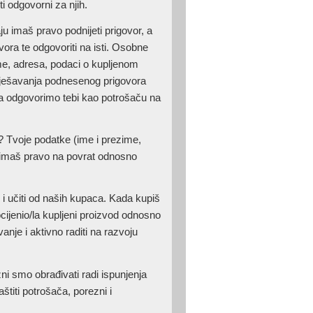
i odgovorni za njih.
 imaš pravo podnijeti prigovor, a
ora te odgovoriti na isti. Osobne
me, adresa, podaci o kupljenom
rješavanja podnesenog prigovora
da odgovorimo tebi kao potrošaču na
a? Tvoje podatke (ime i prezime,
d imaš pravo na povrat odnosno
ji i učiti od naših kupaca. Kada kupiš
ocijenio/la kupljeni proizvod odnosno
anje i aktivno raditi na razvoju
 smo obrađivati radi ispunjenja
titi potrošača, porezni i