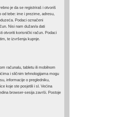
bno je da se registriraš i otvoriš
o od tebe: ime i prezime, adresu,
 poduzeća. Podaci označeni
račun. Nisi nam dužan/a dati
 otvoriti korisnički račun. Podaci
tim, te izvršenja kupnje.
om računalu, tabletu ili mobilnom
ačićima i sličnim tehnologijama mogu
esu, informacije o pregledniku,
ce koje ste posjetili i sl. Većina
ojedina browser-sesija završi. Postoje