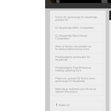
Kreće 30. generacija DJ akademije,
postani Dj!
DJ Akademija WMC Competition
DJ Akademija West House
Competition
Artex & Nexus novi projekt na
hrvatskoj elektronskoj sceni
Predstavljamo predavače DJ
Akademije
Predstavljamo Paul Brukensa,
mladog splitskog Dj-a
Prijavi se, postani Dj! Kreće nova
generacija DJ Akademije
Matroda je službeno prvi Hrvat na
Spinnin Recordsu!
Radio DJ