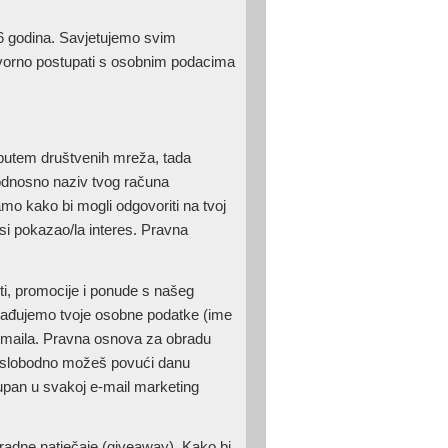
16 godina. Savjetujemo svim
ovorno postupati s osobnim podacima
 putem društvenih mreža, tada
 odnosno naziv tvog računa
mo kako bi mogli odgovoriti na tvoj
 si pokazao/la interes. Pravna
ti, promocije i ponude s našeg
brađujemo tvoje osobne podatke (ime
m emaila. Pravna osnova za obradu
o, slobodno možeš povući danu
stupan u svakoj e-mail marketing
gradne natječaje (giveaway). Kako bi