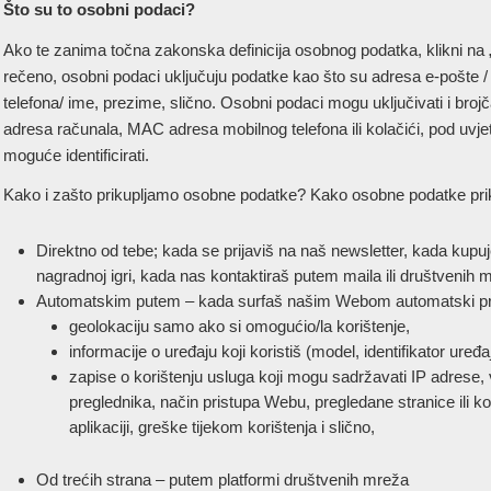
Što su to osobni podaci?
Ako te zanima točna zakonska definicija osobnog podatka, klikni na „
rečeno, osobni podaci uključuju podatke kao što su adresa e-pošte /
telefona/ ime, prezime, slično. Osobni podaci mogu uključivati i brojč
adresa računala, MAC adresa mobilnog telefona ili kolačići, pod uvje
moguće identificirati.
Kako i zašto prikupljamo osobne podatke? Kako osobne podatke pri
Direktno od tebe; kada se prijaviš na naš newsletter, kada kupu
nagradnoj igri, kada nas kontaktiraš putem maila ili društvenih 
Automatskim putem – kada surfaš našim Webom automatski pri
geolokaciju samo ako si omogućio/la korištenje,
informacije o uređaju koji koristiš (model, identifikator uređ
zapise o korištenju usluga koji mogu sadržavati IP adrese, vr
preglednika, način pristupa Webu, pregledane stranice ili ko
aplikaciji, greške tijekom korištenja i slično,
Od trećih strana – putem platformi društvenih mreža