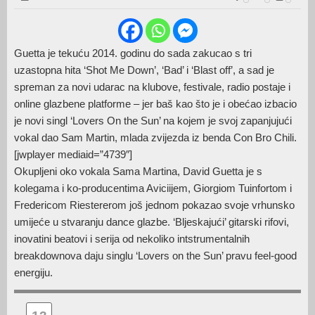
Guetta je tekuću 2014. godinu do sada zakucao s tri
uzastopna hita ‘Shot Me Down’, ‘Bad’ i ‘Blast off’, a sad je
spreman za novi udarac na klubove, festivale, radio postaje i
online glazbene platforme – jer baš kao što je i obećao izbacio
je novi singl ‘Lovers On the Sun’ na kojem je svoj zapanjujući
vokal dao Sam Martin, mlada zvijezda iz benda Con Bro Chili.
[jwplayer mediaid=”4739″]
Okupljeni oko vokala Sama Martina, David Guetta je s
kolegama i ko-producentima Aviciijem, Giorgiom Tuinfortom i
Fredericom Riestererom još jednom pokazao svoje vrhunsko
umijeće u stvaranju dance glazbe. ‘Bljeskajući’ gitarski rifovi,
inovatini beatovi i serija od nekoliko intstrumentalnih
breakdownova daju singlu ‘Lovers on the Sun’ pravu feel-good
energiju.