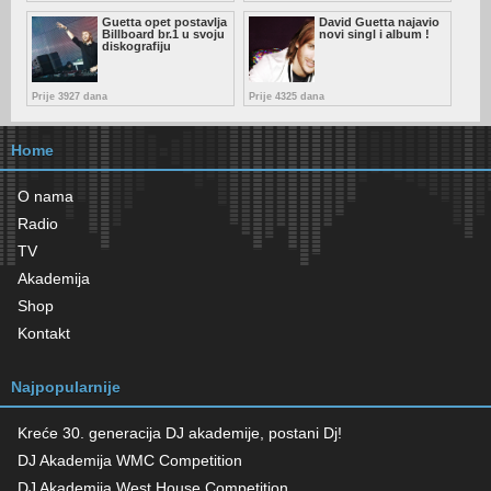
Guetta opet postavlja
David Guetta najavio
Billboard br.1 u svoju
novi singl i album !
diskografiju
Prije 3927 dana
Prije 4325 dana
Home
O nama
Radio
TV
Akademija
Shop
Kontakt
Najpopularnije
Kreće 30. generacija DJ akademije, postani Dj!
DJ Akademija WMC Competition
DJ Akademija West House Competition