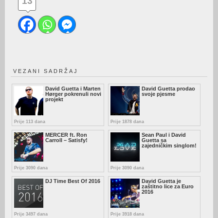
13
VEZANI SADRŽAJ
David Guetta i Marten
David Guetta prodao
Hørger pokrenuli novi
svoje pjesme
projekt
Prije 113 dana
Prije 1878 dana
MERCER ft. Ron
Sean Paul i David
Carroll – Satisfy!
Guetta sa
zajedničkim singlom!
Prije 3090 dana
Prije 3090 dana
DJ Time Best Of 2016
David Guetta je
zaštitno lice za Euro
2016
Prije 3497 dana
Prije 3918 dana