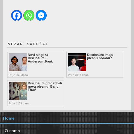
VEZANI SADRŽAJ
Novi singl za
Disclosure imaju
Disclosure i
plesnu bombu !
Anderson .Paak
Prije 363 dana
Prije 3915 dana
Disclosure predstavili
novu pjesmu ‘Bang
That’
Prije 4109 dana
Home
O nama