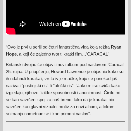
“Ovo je prvi u seriji od četiri fantastična vida koja režira
Ryan
Hope,
a koji će zajedno tvoriti kratki film…’CARACAL’.
Britanski dvojac će objaviti novi album pod naslovom ‘Caracal’
25. rujna. U priopćenju, Howard Lawrence je objasnio kako su
ih ndahnuli karakali, vrsta ivlje mačke, koju se ponekad još
naziva i “pustinjski ris” ili “afrički ris”. “Jako mi se sviđa kako
izgledaju, njihove fizičke sposobnosti i anonimnost. Činilo mi
se kao savršeni spoj za naš brend, tako da je karakal bio
savršen kao glavni vizualni motiv za novi album, a tokom
snimanja nametnuo se i kao prirodni naslov”.