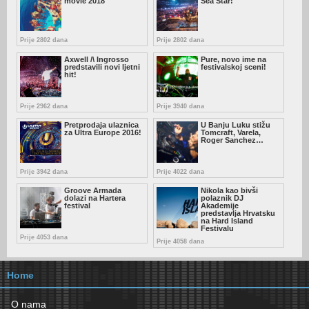
movie 2018
Sea Star!
Prije 2802 dana
Prije 2802 dana
Axwell /\ Ingrosso
Pure, novo ime na
predstavili novi ljetni
festivalskoj sceni!
hit!
Prije 2962 dana
Prije 3940 dana
Pretprodaja ulaznica
U Banju Luku stižu
za Ultra Europe 2016!
Tomcraft, Varela,
Roger Sanchez…
Prije 3942 dana
Prije 4022 dana
Groove Armada
Nikola kao bivši
dolazi na Hartera
polaznik DJ
festival
Akademije
predstavlja Hrvatsku
na Hard Island
Festivalu
Prije 4053 dana
Prije 4058 dana
Home
O nama