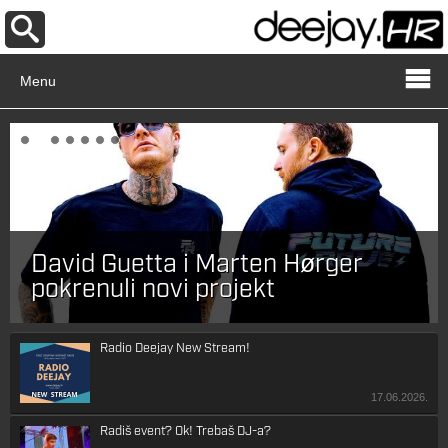
Menu
David Guetta i Marten Hørger
pokrenuli novi projekt
Radio Deejay New Stream!
17.06.2026.
Radiš event? Ok! Trebaš DJ-a?