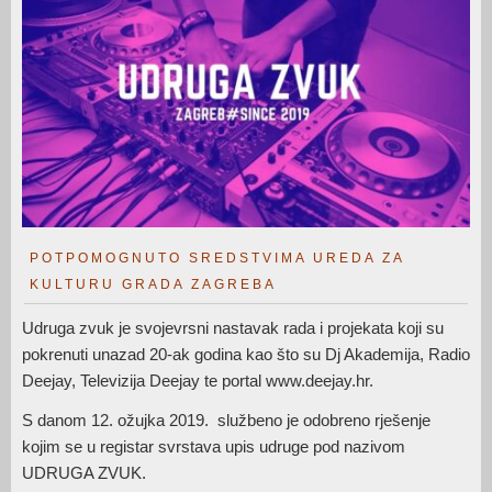
POTPOMOGNUTO SREDSTVIMA UREDA ZA
KULTURU GRADA ZAGREBA
Udruga zvuk je svojevrsni nastavak rada i projekata koji su
pokrenuti unazad 20-ak godina kao što su Dj Akademija, Radio
Deejay, Televizija Deejay te portal www.deejay.hr.
S danom 12. ožujka 2019. službeno je odobreno rješenje
kojim se u registar svrstava upis udruge pod nazivom
UDRUGA ZVUK.