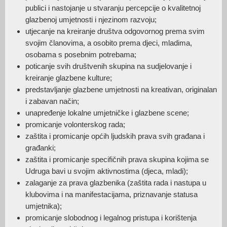
publici i nastojanje u stvaranju percepcije o kvalitetnoj
glazbenoj umjetnosti i njezinom razvoju;
utjecanje na kreiranje društva odgovornog prema svim
svojim članovima, a osobito prema djeci, mladima,
osobama s posebnim potrebama;
poticanje svih društvenih skupina na sudjelovanje i
kreiranje glazbene kulture;
predstavljanje glazbene umjetnosti na kreativan, originalan
i zabavan način;
unapređenje lokalne umjetničke i glazbene scene;
promicanje volonterskog rada;
zaštita i promicanje općih ljudskih prava svih građana i
građanki;
zaštita i promicanje specifičnih prava skupina kojima se
Udruga bavi u svojim aktivnostima (djeca, mladi);
zalaganje za prava glazbenika (zaštita rada i nastupa u
klubovima i na manifestacijama, priznavanje statusa
umjetnika);
promicanje slobodnog i legalnog pristupa i korištenja