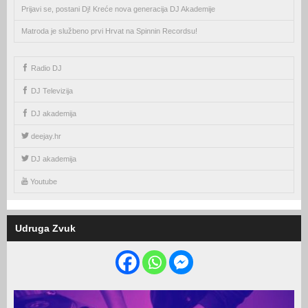
Prijavi se, postani Dj! Kreće nova generacija DJ Akademije
Matroda je službeno prvi Hrvat na Spinnin Recordsu!
Radio DJ
DJ Televizija
DJ akademija
deejay.hr
DJ akademija
Youtube
Udruga Zvuk