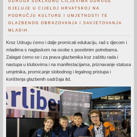
UDRUGA SUKLADNO CILJEVIMA UDRUGE
DJELUJE U CIJELOJ HRVATSKOJ NA
PODRUČJU KULTURE I UMJETNOSTI TE
GLAZBENOG OBRAZOVANJA I SAVJETOVANJA
MLADIH.
Kroz Udrugu ćemo i dalje promicati edukaciju, rad s djecom i
mladima s naglaskom na osobe s posebnim potrebama.
Zalagat ćemo se i za prava glazbenika koz zaštitu rada i
nastupa u klubovima i na manifestacijama, priznavanje statusa
umjetnika, promicanje slobodnog i legalnog pristupa i
korištenja glazbenih sadržaja itd.