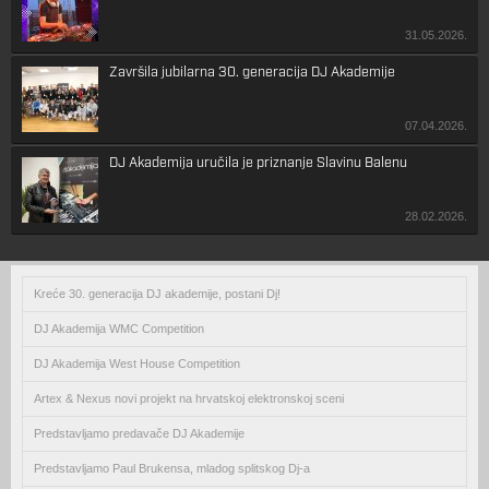
31.05.2026.
Završila jubilarna 30. generacija DJ Akademije
07.04.2026.
DJ Akademija uručila je priznanje Slavinu Balenu
28.02.2026.
Kreće 30. generacija DJ akademije, postani Dj!
DJ Akademija WMC Competition
DJ Akademija West House Competition
Artex & Nexus novi projekt na hrvatskoj elektronskoj sceni
Predstavljamo predavače DJ Akademije
Predstavljamo Paul Brukensa, mladog splitskog Dj-a