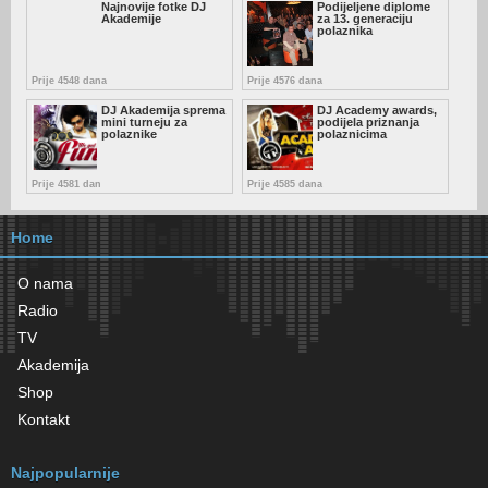
Najnovije fotke DJ
Podijeljene diplome
Akademije
za 13. generaciju
polaznika
Prije 4548 dana
Prije 4576 dana
DJ Akademija sprema
DJ Academy awards,
mini turneju za
podijela priznanja
polaznike
polaznicima
Prije 4581 dan
Prije 4585 dana
Home
O nama
Radio
TV
Akademija
Shop
Kontakt
Najpopularnije