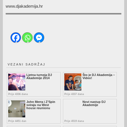
www.djakademija.hr
VEZANI SADRŽAJ
Ljetna turneja DJ
Što je DJ Akademija –
Akademije 2014
Video!
Prije 4336 dana
Prije 4337 dana
John Merra i Z’Spin
Novi nastup DJ
sviraju na West
Akademije
house reunionu
Prije 4451 dan
Prije 4519 dana