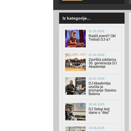
Iz kategorije...
31.05.2026.
Radiš event? Ok!
Trebaš DJ-a?
07.04.2026.
Završila jubilarna
30. generacija DJ
Akademije
28.02.2026.
DJ Akademija
uručila je
priznanje Slavinu
Balenu
30.08.2025.
DJ Setup koji
stane u “đep”
10.06.2025.