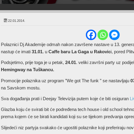
22.01.2014.
Polaznici Dj Akademije odmah nakon završene nastave u 13. generacij
nastup će imati
31.01.
u
Caffe baru La Gaga u Rakovic
i, pored Pli
Podsjetimo, prije toga je u petak,
24.01
. veliki završni party uz pod
Hemingway na Tuškancu.
Promocije polaznika uz program ”We got The funk ” se nastavljaju
07
na Savskom mostu.
Sva događanja prati i Deejay Televizija putem koje će biti osiguran
Li
Glazba koju će svirati bit će podređena tech house i old school tehno 
prema kojem će se birati kandidati koji su se tijekom predvanja opredijel
Slijedeći niz partyja svakako će ugostiti polaznike koji preferiraju no