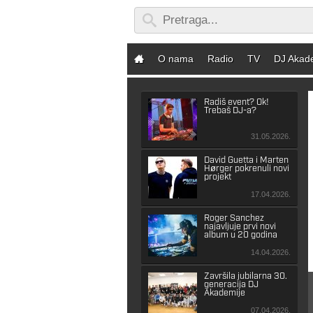
O nama
Radio
TV
DJ Akad
Radiš event? Ok!
Trebaš DJ-a?
31.05.2026.
David Guetta i Marten
Hørger pokrenuli novi
projekt
17.04.2026.
Roger Sanchez
najavljuje prvi novi
album u 20 godina
14.04.2026.
Završila jubilarna 30.
generacija DJ
Akademije
07.04.2026.