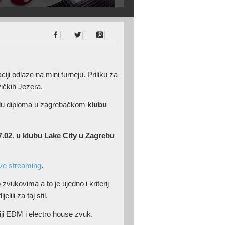
i odlaze na mini turneju. Priliku za
tvičkih Jezera.
ijelu diploma u zagrebačkom
klubu
.02
.
u klubu Lake City u Zagrebu
ve streaming
.
zvukovima a to je ujedno i kriterij
ili za taj stil.
viji EDM i electro house zvuk.