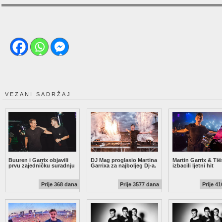
VEZANI SADRŽAJ
Buuren i Garrix objavili
DJ Mag proglasio Martina
Martin Garrix & Tië
prvu zajedničku suradnju
Garrixa za najboljeg Dj-a.
izbacili ljetni hit
Prije 368 dana
Prije 3577 dana
Prije 4