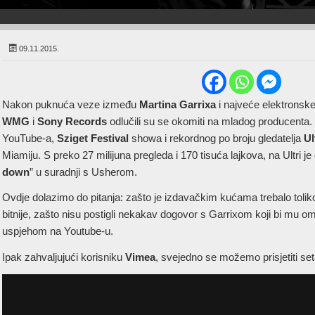
09.11.2015.
Nakon puknuća veze između
Martina Garrixa
i najveće elektronsk
WMG
i
Sony Records
odlučili su se okomiti na mladog producenta. P
YouTube-a,
Sziget Festival
showa i rekordnog po broju gledatelja
Ul
Miamiju. S preko 27 milijuna pregleda i 170 tisuća lajkova, na Ultri je
down
” u suradnji s Usherom.
Ovdje dolazimo do pitanja: zašto je izdavačkim kućama trebalo tolik
bitnije, zašto nisu postigli nekakav dogovor s Garrixom koji bi mu om
uspjehom na Youtube-u.
Ipak zahvaljujući korisniku
Vimea
, svejedno se možemo prisjetiti set