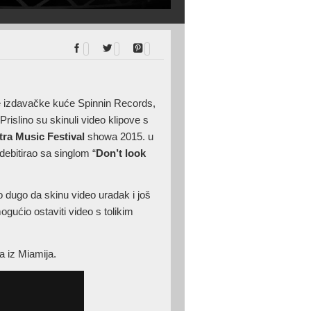
e izdavačke kuće Spinnin Records,
rislino su skinuli video klipove s
tra Music Festival
showa 2015. u
 debitirao sa singlom “
Don’t look
o dugo da skinu video uradak i još
ogućio ostaviti video s tolikim
a iz Miamija.