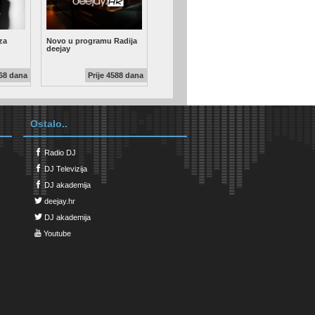
 za
Novo u programu Radija
deejay
568 dana
Prije 4588 dana
Ostalo..
Radio DJ
DJ Televizija
DJ akademija
deejay.hr
DJ akademija
Youtube