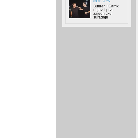
03.08.2025.
Buuren i Garrix
objavili prvu
zajedničku
suradnju