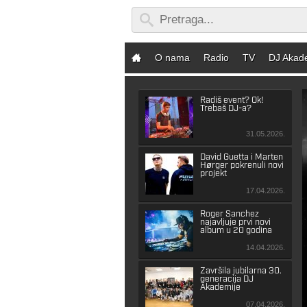
O nama
Radio
TV
DJ Akad
Radiš event? Ok!
Trebaš DJ-a?
31.05.2026.
David Guetta i Marten
Hørger pokrenuli novi
projekt
17.04.2026.
Roger Sanchez
najavljuje prvi novi
album u 20 godina
14.04.2026.
Završila jubilarna 30.
generacija DJ
Akademije
07.04.2026.