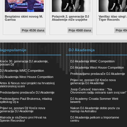
Besplatno skini novog M.
Polaznik 2. generacije DJ
Vanillaz idao singl
Garrixa
Akademije niže uspjehe
Tiger Records
Prije 4536 dana
Prije 4568 dana
Prije 4
Najpopularnije
DJ Akademija
Kreće 30. generacija DJ akademije,
DJ Akademija WMC Competition
postani Dj!
DJ Akademija West House Competition
DJ Akademija WMC Competition
Predstavljamo predavače DJ Akademije
DJ Akademija West House Competition
Prijavi se, postani Dj! Kreće nova
Artex & Nexus novi projekt na hrvatskoj
generacija DJ Akademije
elektronskoj sceni
Josip Ćurković Interview : ”Na
Predstavljamo predavače DJ Akademije
Otvorenom radiju ostvario sam svoj san”
Predstavljamo Paul Brukensa, mladog
DJ Academy Croatia Sommer Wett
splitskog Dj-a
bewerb
Prijavi se, postani Dj! Kreće nova
Nakon DJ Akademije dobio poziv za
generacija DJ Akademije
nastup na Astralisu
Matroda je službeno prvi Hrvat na
DJ Akademija petkom u Importanne
Spinnin Recordsu!
centru