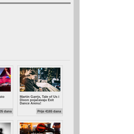
sto
Martin Garrix, Tale of Us i
Dixon pojačavaju Exit
Dance Arenu!
105 dana
Prije 4165 dana