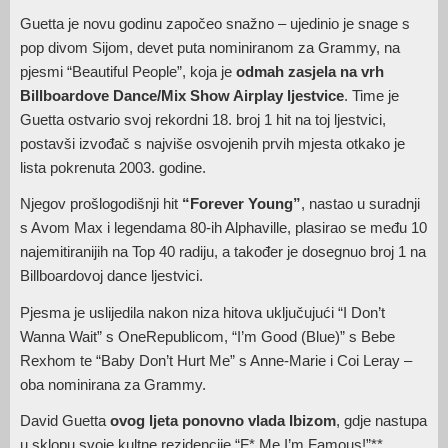
Guetta je novu godinu započeo snažno – ujedinio je snage s
pop divom Sijom, devet puta nominiranom za Grammy, na
pjesmi “Beautiful People”, koja je
odmah zasjela na vrh
Billboardove Dance/Mix Show Airplay ljestvice
. Time je
Guetta ostvario svoj rekordni 18. broj 1 hit na toj ljestvici,
postavši izvođač s najviše osvojenih prvih mjesta otkako je
lista pokrenuta 2003. godine.
Njegov prošlogodišnji hit
“Forever Young”
, nastao u suradnji
s Avom Max i legendama 80-ih Alphaville, plasirao se među 10
najemitiranijih na Top 40 radiju, a također je dosegnuo broj 1 na
Billboardovoj dance ljestvici.
Pjesma je uslijedila nakon niza hitova uključujući “I Don’t
Wanna Wait” s OneRepublicom, “I’m Good (Blue)” s Bebe
Rexhom te “Baby Don’t Hurt Me” s Anne-Marie i Coi Leray –
oba nominirana za Grammy.
David Guetta
ovog ljeta ponovno vlada Ibizom
, gdje nastupa
u sklopu svoje kultne rezidencije “F* Me I’m Famous!”**