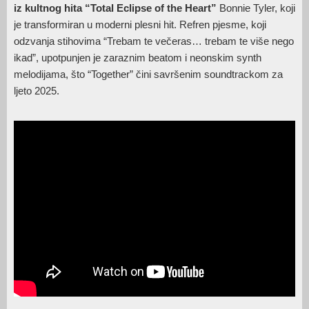
iz kultnog hita “Total Eclipse of the Heart”
Bonnie Tyler, koji
je transformiran u moderni plesni hit. Refren pjesme, koji
odzvanja stihovima “Trebam te večeras… trebam te više nego
ikad”, upotpunjen je zaraznim beatom i neonskim synth
melodijama, što “Together” čini savršenim soundtrackom za
ljeto 2025.