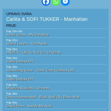
Carlita & SOFI TUKKER - Manhattan
Prije 19m 43s
Jamie Jones - My Paradise
Prije 22m
Sound Lovers - Run Away
Prije 26m
ANOTR - Talk To You (ft. 54 Ultra)
Prije 26m
Radio Deejay HR
Prije 28m
Something Good - Good Time (Clothes Off)
Prije 28m
Radio Deejay HR
Prije 32m
Maurizio Basilotta - Dreams
Prije 38m
Disco Incorporated - Black Soul (Nu Disco Mix)
Prije 40m
David Penn - Satisfy My Soul